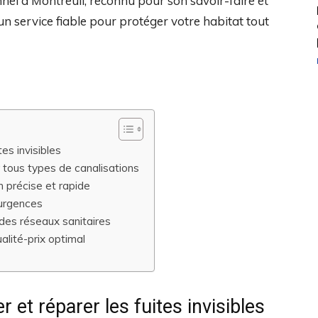
nnel à Montreuil, reconnu pour son savoir-faire et
n service fiable pour protéger votre habitat tout
es invisibles
ous types de canalisations
 précise et rapide
 urgences
es réseaux sanitaires
alité-prix optimal
 et réparer les fuites invisibles