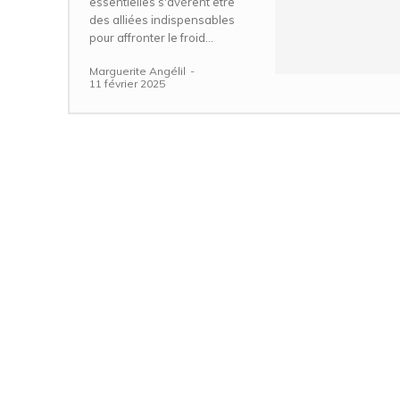
essentielles s'avèrent être
des alliées indispensables
pour affronter le froid...
Marguerite Angélil
-
11 février 2025