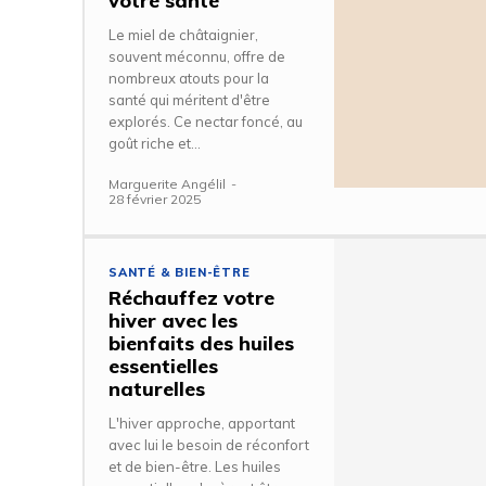
votre santé
Le miel de châtaignier,
souvent méconnu, offre de
nombreux atouts pour la
santé qui méritent d'être
explorés. Ce nectar foncé, au
goût riche et...
Marguerite Angélil
-
28 février 2025
SANTÉ & BIEN-ÊTRE
Réchauffez votre
hiver avec les
bienfaits des huiles
essentielles
naturelles
L'hiver approche, apportant
avec lui le besoin de réconfort
et de bien-être. Les huiles