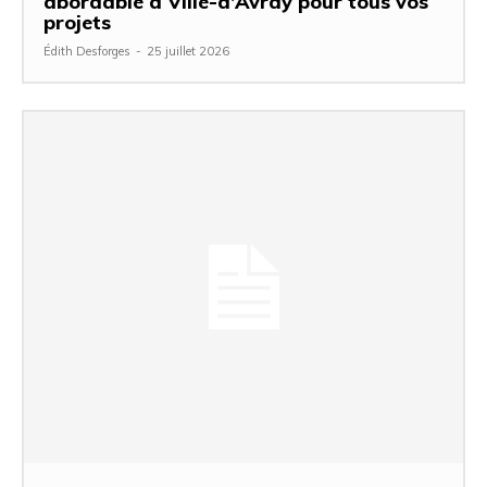
abordable à Ville-d’Avray pour tous vos
projets
Édith Desforges
-
25 juillet 2026